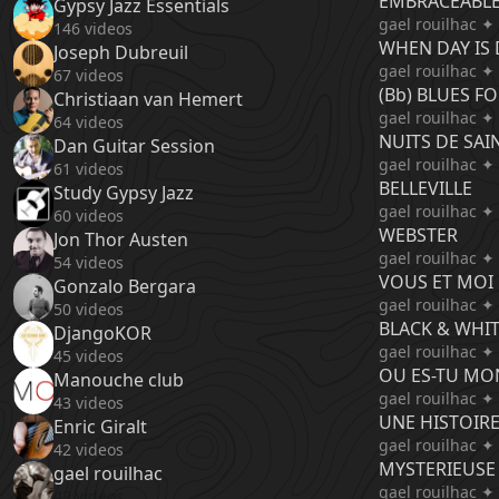
EMBRACEABL
Gypsy Jazz Essentials
gael rouilhac ✦
146 videos
WHEN DAY IS
Joseph Dubreuil
gael rouilhac ✦
67 videos
(Bb) BLUES FO
Christiaan van Hemert
gael rouilhac ✦
64 videos
NUITS DE SAI
Dan Guitar Session
gael rouilhac ✦
61 videos
BELLEVILLE
Study Gypsy Jazz
gael rouilhac ✦
60 videos
WEBSTER
Jon Thor Austen
gael rouilhac ✦
54 videos
VOUS ET MOI
Gonzalo Bergara
gael rouilhac ✦
50 videos
BLACK & WHI
DjangoKOR
gael rouilhac ✦
45 videos
OU ES-TU M
Manouche club
gael rouilhac ✦
43 videos
UNE HISTOIRE
Enric Giralt
gael rouilhac ✦
42 videos
MYSTERIEUSE
gael rouilhac
gael rouilhac ✦
42 videos