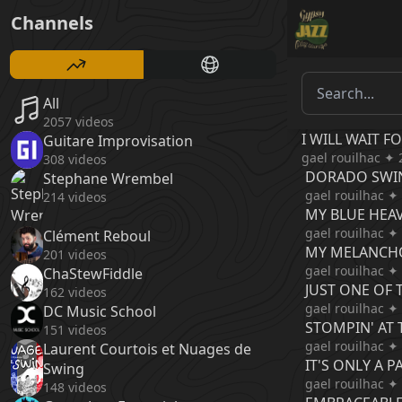
Channels
All
2057 videos
I WILL WAIT F
Guitare Improvisation
gael rouilhac ✦ 
308 videos
DORADO SWI
Stephane Wrembel
gael rouilhac ✦
214 videos
MY BLUE HEA
gael rouilhac ✦
Clément Reboul
MY MELANCH
201 videos
gael rouilhac ✦
ChaStewFiddle
JUST ONE OF 
162 videos
gael rouilhac ✦
DC Music School
STOMPIN' AT 
151 videos
gael rouilhac ✦
Laurent Courtois et Nuages de
IT'S ONLY A 
Swing
gael rouilhac ✦
148 videos