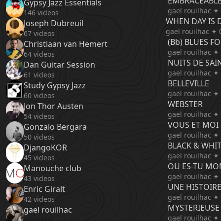
EMBRACEABL
Gypsy Jazz Essentials
gael rouilhac ✦
146 videos
WHEN DAY IS
Joseph Dubreuil
gael rouilhac ✦ 
67 videos
(Bb) BLUES FO
Christiaan van Hemert
gael rouilhac ✦
64 videos
NUITS DE SAI
Dan Guitar Session
gael rouilhac ✦
61 videos
BELLEVILLE
Study Gypsy Jazz
gael rouilhac ✦
60 videos
WEBSTER
Jon Thor Austen
gael rouilhac ✦
54 videos
VOUS ET MOI
Gonzalo Bergara
gael rouilhac ✦
50 videos
BLACK & WHI
DjangoKOR
gael rouilhac ✦
45 videos
OU ES-TU M
Manouche club
gael rouilhac ✦
43 videos
UNE HISTOIRE
Enric Giralt
gael rouilhac ✦
42 videos
MYSTERIEUSE
gael rouilhac
gael rouilhac ✦
42 videos