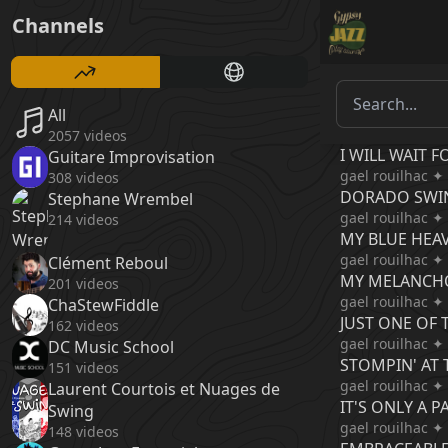
Channels
All
2057 videos
I WILL WAIT F
Guitare Improvisation
gael rouilhac ✦
308 videos
DORADO SWI
Stephane Wrembel
gael rouilhac ✦
214 videos
MY BLUE HEA
gael rouilhac ✦
Clément Reboul
MY MELANCH
201 videos
gael rouilhac ✦
ChaStewFiddle
JUST ONE OF 
162 videos
gael rouilhac ✦
DC Music School
STOMPIN' AT 
151 videos
gael rouilhac ✦
Laurent Courtois et Nuages de
IT'S ONLY A 
Swing
gael rouilhac ✦
148 videos