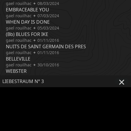
gael rouilhac ✦ 08/03/2024
EMBRACEABLE YOU
gael rouilhac ✦ 07/03/2024
WHEN DAY IS DONE
gael rouilhac ✦ 05/03/2024
(Bb) BLUES FOR IKE
gael rouilhac ✦ 01/11/2016
NUITS DE SAINT GERMAIN DES PRES
gael rouilhac ✦ 01/11/2016
BELLEVILLE
gael rouilhac ✦ 30/10/2016
WEBSTER
gael rouilhac ✦ 16/06/2015
LIEBESTRAUM N° 3
VOUS ET MOI
gael rouilhac ✦ 10/06/2015
BLACK & WHITE
gael rouilhac ✦ 10/06/2015
OU ES-TU MON AMOUR?
gael rouilhac ✦ 09/06/2015
UNE HISTOIRE SIMPLE
gael rouilhac ✦ 09/06/2015