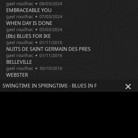
gael rouilhac ✦ 08/03/2024
EMBRACEABLE YOU
gael rouilhac ✦ 07/03/2024
WHEN DAY IS DONE
gael rouilhac ✦ 05/03/2024
(Bb) BLUES FOR IKE
gael rouilhac ✦ 01/11/2016
NUITS DE SAINT GERMAIN DES PRES
gael rouilhac ✦ 01/11/2016
BELLEVILLE
gael rouilhac ✦ 30/10/2016
WEBSTER
gael rouilhac ✦ 16/06/2015
SWINGTIME IN SPRINGTIME - BLUES IN F
VOUS ET MOI
gael rouilhac ✦ 10/06/2015
BLACK & WHITE
gael rouilhac ✦ 10/06/2015
OU ES-TU MON AMOUR?
gael rouilhac ✦ 09/06/2015
UNE HISTOIRE SIMPLE
gael rouilhac ✦ 09/06/2015