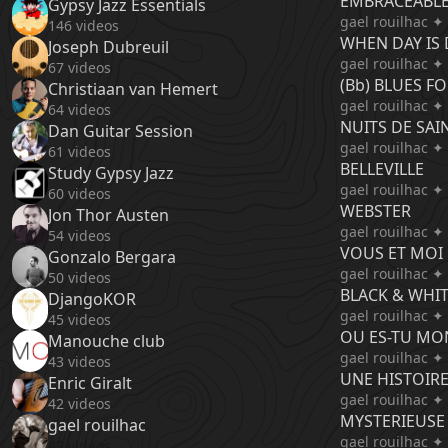
EMBRACEABL
Gypsy Jazz Essentials
gael rouilhac ✦
146 videos
WHEN DAY IS
Joseph Dubreuil
gael rouilhac ✦
67 videos
(Bb) BLUES FO
Christiaan van Hemert
gael rouilhac ✦
64 videos
NUITS DE SAI
Dan Guitar Session
gael rouilhac ✦
61 videos
BELLEVILLE
Study Gypsy Jazz
gael rouilhac ✦
60 videos
WEBSTER
Jon Thor Austen
gael rouilhac ✦
54 videos
VOUS ET MOI
Gonzalo Bergara
gael rouilhac ✦
50 videos
BLACK & WHI
DjangoKOR
gael rouilhac ✦
45 videos
OU ES-TU M
Manouche club
gael rouilhac ✦
43 videos
UNE HISTOIRE
Enric Giralt
gael rouilhac ✦
42 videos
MYSTERIEUSE
gael rouilhac
gael rouilhac ✦
42 videos