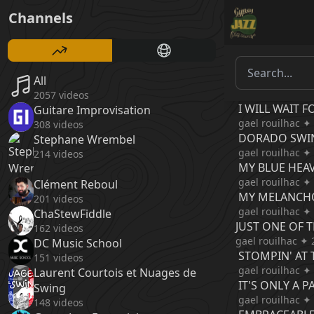
Channels
All
2057 videos
I WILL WAIT F
Guitare Improvisation
gael rouilhac ✦
308 videos
DORADO SWI
Stephane Wrembel
gael rouilhac ✦
214 videos
MY BLUE HEA
gael rouilhac ✦
Clément Reboul
MY MELANCH
201 videos
gael rouilhac ✦
ChaStewFiddle
JUST ONE OF 
162 videos
gael rouilhac ✦ 
DC Music School
STOMPIN' AT 
151 videos
gael rouilhac ✦
Laurent Courtois et Nuages de
IT'S ONLY A 
Swing
gael rouilhac ✦
148 videos