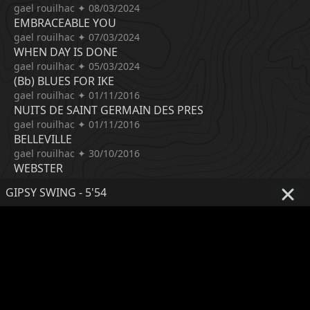
gael rouilhac ✦ 08/03/2024
EMBRACEABLE YOU
gael rouilhac ✦ 07/03/2024
WHEN DAY IS DONE
gael rouilhac ✦ 05/03/2024
(Bb) BLUES FOR IKE
gael rouilhac ✦ 01/11/2016
NUITS DE SAINT GERMAIN DES PRES
gael rouilhac ✦ 01/11/2016
BELLEVILLE
gael rouilhac ✦ 30/10/2016
WEBSTER
gael rouilhac ✦ 16/06/2015
GIPSY SWING - 5'54
VOUS ET MOI
gael rouilhac ✦ 10/06/2015
BLACK & WHITE
gael rouilhac ✦ 10/06/2015
OU ES-TU MON AMOUR?
gael rouilhac ✦ 09/06/2015
UNE HISTOIRE SIMPLE
gael rouilhac ✦ 09/06/2015